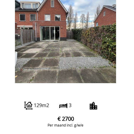
Strijpesingel 94
129m2
3
€ 2700
Per maand incl. g/w/e