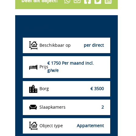
Deel dit object:
Details
Beschikbaar op
per direct
€ 1750
Per maand incl.
Prijs
g/w/e
Borg
€ 3500
Slaapkamers
2
Object type
Appartement