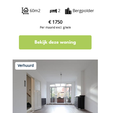
Abraham Kuyperlaan 24 aI
60m2
2
Bergpolder
€ 1750
Per maand excl. g/w/e
Bekijk deze woning
Verhuurd