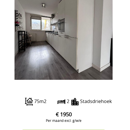
Mariniersweg 335
75m2
2
Stadsdriehoek
€ 1950
Per maand excl. g/w/e