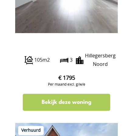
Kerstant van den Bergelaan 34 B
Hillegersberg
105m2
3
Noord
€ 1795
Per maand excl. g/w/e
Bekijk deze woning
Verhuurd