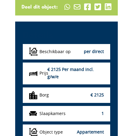
Deel dit object:
Details
Beschikbaar op
per direct
€ 2125
Per maand incl.
Prijs
g/w/e
Borg
€ 2125
Slaapkamers
1
Object type
Appartement