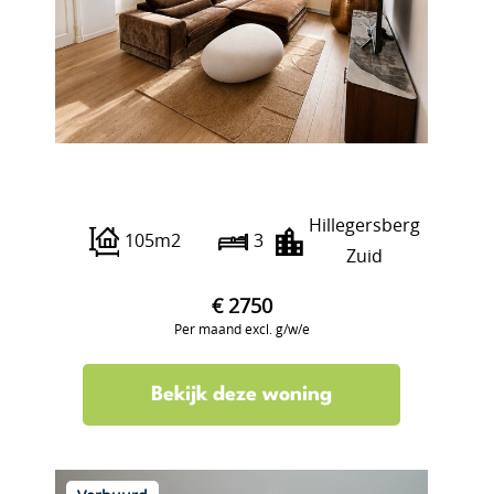
Prins Bernhardkade
Hillegersberg
105m2
3
Zuid
€ 2750
Per maand excl. g/w/e
Bekijk deze woning