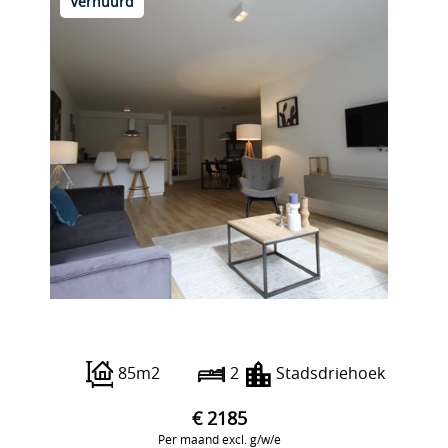
Verhuurd
Nieuwstraat 172
85m2
2
Stadsdriehoek
€ 2185
Per maand excl. g/w/e