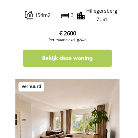
Hillegersberg
154m2
3
Zuid
€ 2600
Per maand excl. g/w/e
Bekijk deze woning
Verhuurd