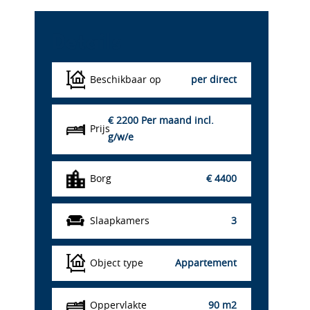
Details
Beschikbaar op
per direct
€ 2200
Per maand incl.
Prijs
g/w/e
Borg
€ 4400
Slaapkamers
3
Object type
Appartement
Oppervlakte
90 m2