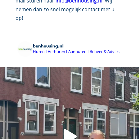
mail sturen naar
info@benhousing.nl
. Wij
nemen dan zo snel mogelijk contact met u
op!
benhousing.nl
Huren I Verhuren I Aanhuren I Beheer & Advies I