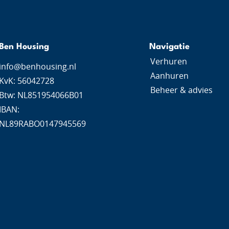
Ben Housing
Navigatie
Verhuren
info@benhousing.nl
Aanhuren
KvK: 56042728
Beheer & advies
Btw: NL851954066B01
IBAN:
NL89RABO0147945569