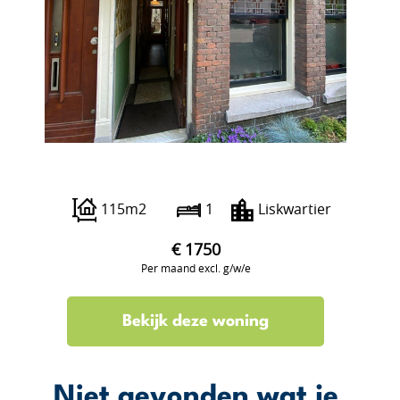
Berkelselaan 92 B
115m2
1
Liskwartier
€ 1750
Per maand excl. g/w/e
Bekijk deze woning
Niet gevonden wat je