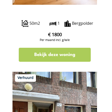
Borgesiusstraat 37 a
50m2
1
Bergpolder
€ 1800
Per maand incl. g/w/e
Bekijk deze woning
Verhuurd