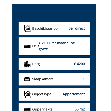
Details
Beschikbaar op
per direct
€ 2100
Per maand incl.
Prijs
g/w/e
Borg
€ 4200
Slaapkamers
1
Object type
Appartement
Oppervlakte
55 m2