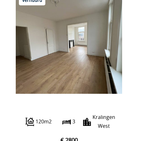
Verhuurd
Oudedijk 233 A02
Kralingen
120m2
3
West
€ 2800