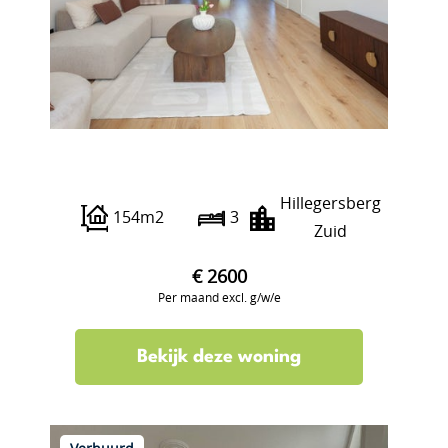
Kleiweg 95 A
Hillegersberg
154m2
3
Zuid
€ 2600
Per maand excl. g/w/e
Bekijk deze woning