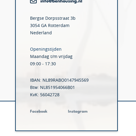
info@benhousing.nl
Bergse Dorpsstraat 3b
3054 GA Rotterdam
Nederland
Openingstijden
Maandag t/m vrijdag
09:00 - 17:30
IBAN: NL89RABO0147945569
Btw: NL851954066B01
KvK: 56042728
Facebook
Instagram