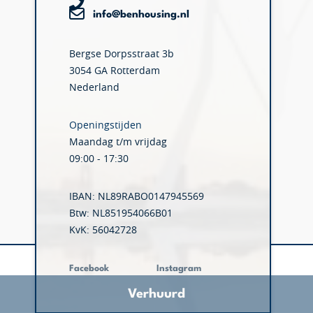
info@benhousing.nl
Bergse Dorpsstraat 3b
3054 GA Rotterdam
Nederland
Openingstijden
Maandag t/m vrijdag
09:00 - 17:30
IBAN: NL89RABO0147945569
Btw: NL851954066B01
KvK: 56042728
Facebook
Instagram
Verhuurd