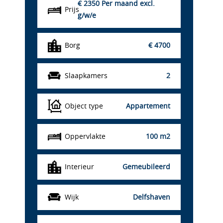
€ 2350
Per maand excl.
Prijs
g/w/e
Borg
€ 4700
Slaapkamers
2
Object type
Appartement
Oppervlakte
100 m2
Interieur
Gemeubileerd
Wijk
Delfshaven