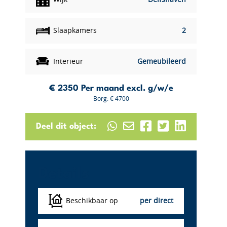
Slaapkamers
2
Interieur
Gemeubileerd
€ 2350
Per maand excl. g/w/e
Borg: € 4700
Deel dit object:
Details
Beschikbaar op
per direct