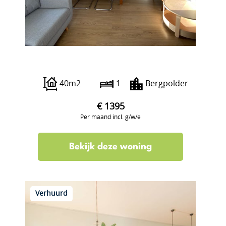
Abraham Kuyperlaan 59 A3
40m2
1
Bergpolder
€ 1395
Per maand incl. g/w/e
Bekijk deze woning
Verhuurd