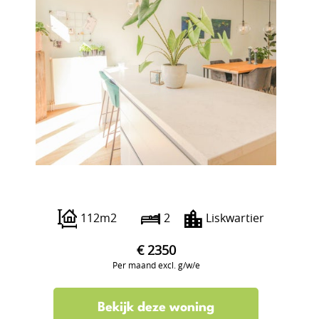
Lisstraat 21
112m2
2
Liskwartier
€ 2350
Per maand excl. g/w/e
Bekijk deze woning