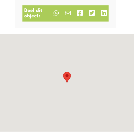
Deel dit
object: