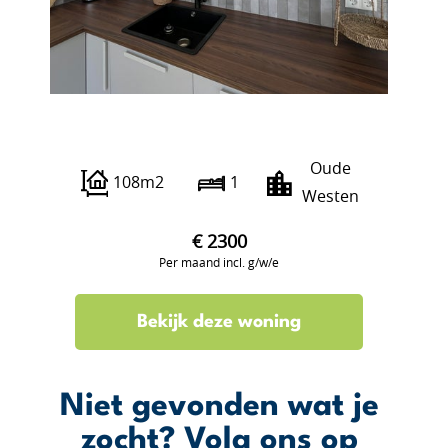
Gouvernestraat 4
Oude
108m2
1
Westen
€ 2300
Per maand incl. g/w/e
Bekijk deze woning
Niet gevonden wat je
zocht? Volg ons op