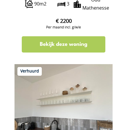
Oud
90m2
3
Mathenesse
€ 2200
Per maand incl. g/w/e
Bekijk deze woning
Verhuurd