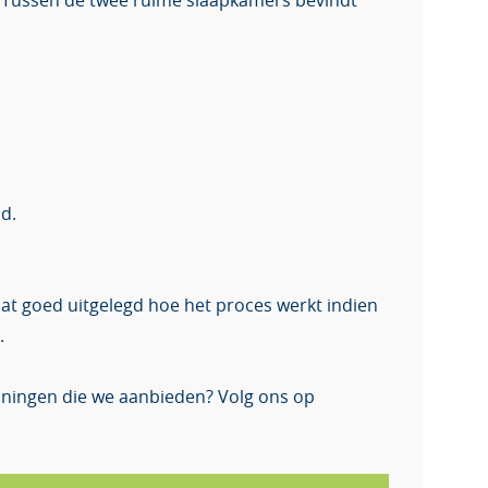
 Tussen de twee ruime slaapkamers bevindt
d.
aat goed uitgelegd hoe het proces werkt indien
.
woningen die we aanbieden? Volg ons op