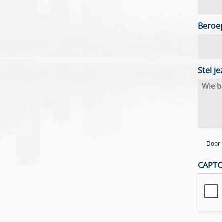
Beroep
Stel je
Door 
CAPT