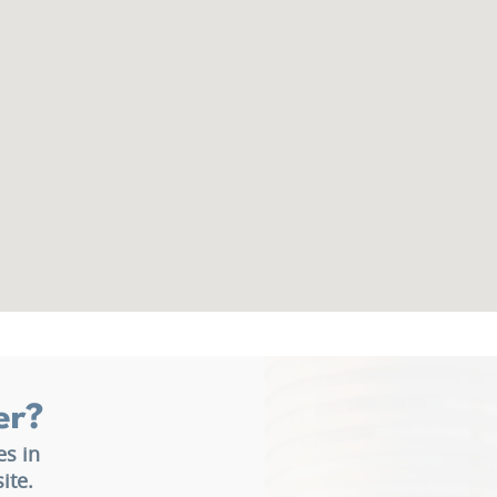
er?
es in
ite.