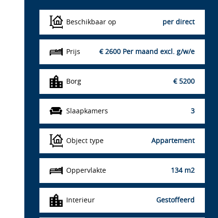
Beschikbaar op
per direct
Prijs
€ 2600
Per maand excl. g/w/e
Borg
€ 5200
Slaapkamers
3
Object type
Appartement
Oppervlakte
134 m2
Interieur
Gestoffeerd