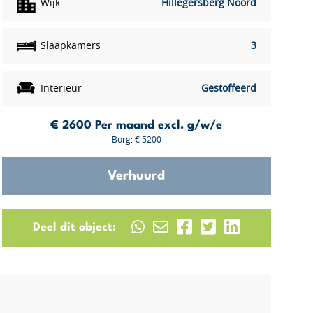
Wijk
Hillegersberg Noord
Slaapkamers
3
Interieur
Gestoffeerd
€ 2600
Per maand excl. g/w/e
Borg: € 5200
Verhuurd
Deel dit object: