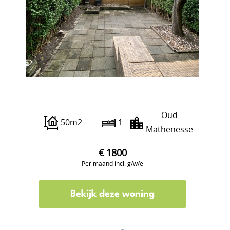
Grieksestraat 0 ong
Oud
50m2
1
Mathenesse
€ 1800
Per maand incl. g/w/e
Bekijk deze woning