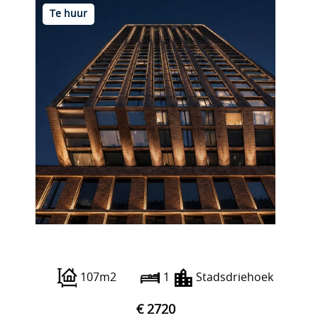
Te huur
Wijnhaven 65 A13
107m2
1
Stadsdriehoek
€ 2720