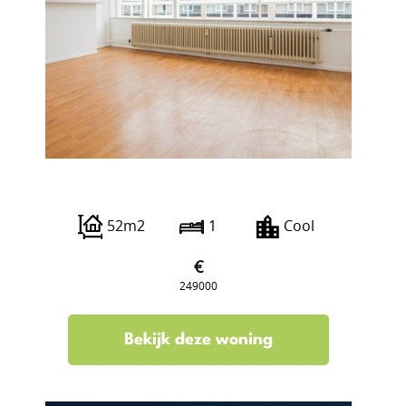
Karel Doormanstraat 451 C
52m2
1
Cool
€
249000
Bekijk deze woning