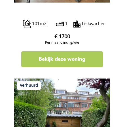
Bergweg 209
101m2
1
Liskwartier
€ 1700
Per maand incl. g/w/e
Bekijk deze woning
Verhuurd