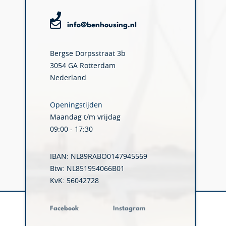
info@benhousing.nl
Bergse Dorpsstraat 3b
3054 GA Rotterdam
Nederland
Openingstijden
Maandag t/m vrijdag
09:00 - 17:30
IBAN: NL89RABO0147945569
Btw: NL851954066B01
KvK: 56042728
Facebook
Instagram