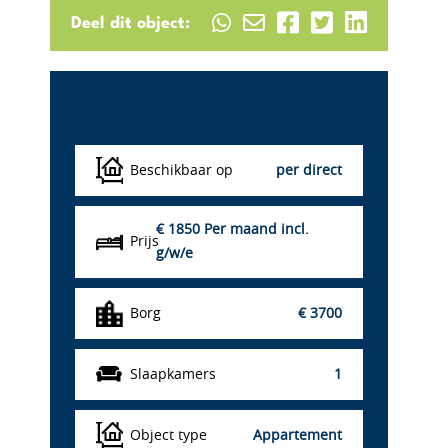
Deel dit object:
Details
Beschikbaar op
per direct
€ 1850
Per maand incl.
Prijs
g/w/e
Borg
€ 3700
Slaapkamers
1
Object type
Appartement