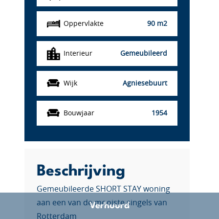
Oppervlakte
90 m2
Interieur
Gemeubileerd
Wijk
Agniesebuurt
Bouwjaar
1954
Beschrijving
Gemeubileerde SHORT STAY woning
aan een van de mooiste singels van
Verhuurd
Rotterdam