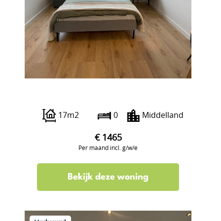
Beukelsdijk 40 A
17m2
0
Middelland
€ 1465
Per maand incl. g/w/e
Bekijk deze woning