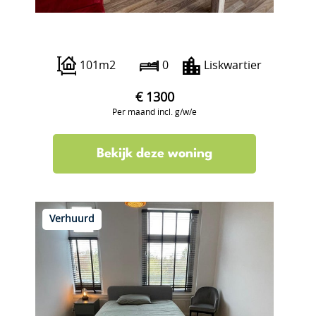
Bergweg
101m2
0
Liskwartier
€ 1300
Per maand incl. g/w/e
Bekijk deze woning
Verhuurd