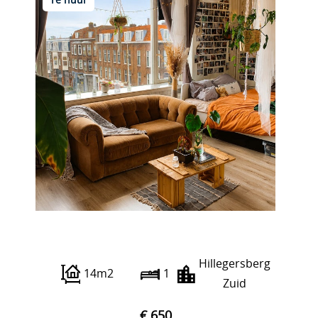
Te huur
Straatweg 55 D2
Hillegersberg
14m2
1
Zuid
€ 650