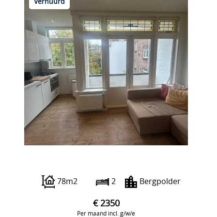
Verhuurd
Abraham Kuyperlaan 24 a2
78m2
2
Bergpolder
€ 2350
Per maand incl. g/w/e