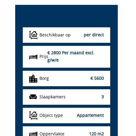
Details
Beschikbaar op
per direct
€ 2800
Per maand excl.
Prijs
g/w/e
Borg
€ 5600
Slaapkamers
3
Object type
Appartement
Oppervlakte
120 m2