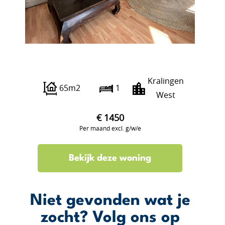
Oudedijk 151 A01
Kralingen
65m2
1
West
€ 1450
Per maand excl. g/w/e
Bekijk deze woning
Niet gevonden wat je
zocht? Volg ons op