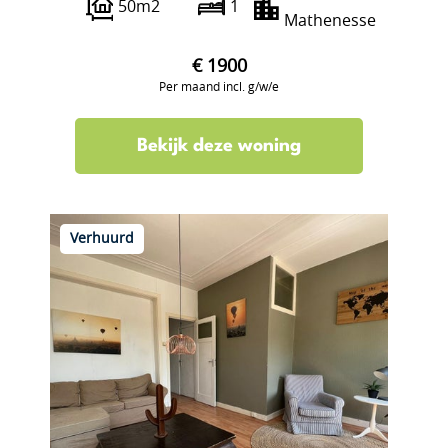
50m2
1
Mathenesse
€ 1900
Per maand incl. g/w/e
Bekijk deze woning
Verhuurd