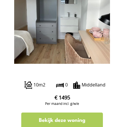
Beukelsdijk 40 A
10m2
0
Middelland
€ 1495
Per maand incl. g/w/e
Bekijk deze woning