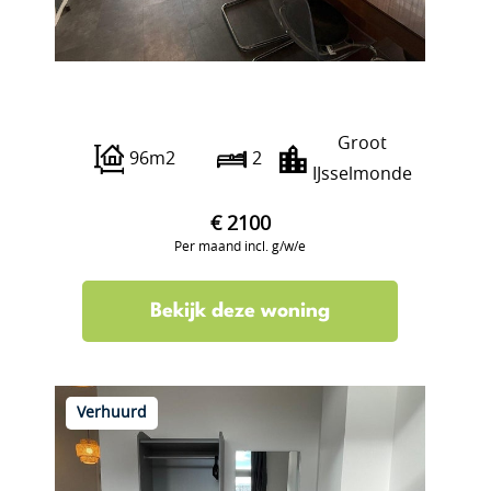
Burgemeester Hazenberglaan 57
Groot
96m2
2
IJsselmonde
€ 2100
Per maand incl. g/w/e
Bekijk deze woning
Verhuurd