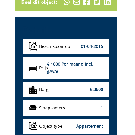
Deel dit object:
Details
Beschikbaar op
01-04-2015
€ 1800
Per maand incl.
Prijs
g/w/e
Borg
€ 3600
Slaapkamers
1
Object type
Appartement