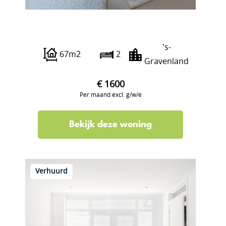
‘s-Gravenweg 657 K
's-
67m2
2
Gravenland
€ 1600
Per maand excl. g/w/e
Bekijk deze woning
Verhuurd