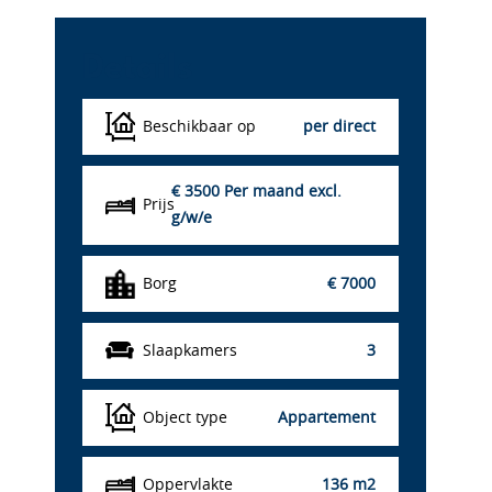
Details
Beschikbaar op
per direct
€ 3500
Per maand excl.
Prijs
g/w/e
Borg
€ 7000
Slaapkamers
3
Object type
Appartement
Oppervlakte
136 m2