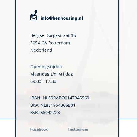
info@benhousing.nl
Bergse Dorpsstraat 3b
3054 GA Rotterdam
Nederland
Openingstijden
Maandag t/m vrijdag
09:00 - 17:30
IBAN: NL89RABO0147945569
Btw: NL851954066B01
KvK: 56042728
Facebook
Instagram