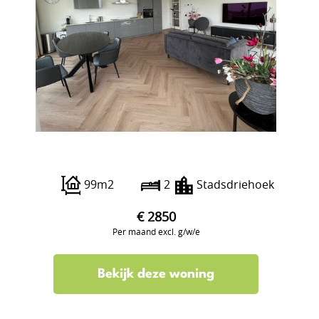
Baan 48 W
99m2
2
Stadsdriehoek
€ 2850
Per maand excl. g/w/e
Bekijk deze woning