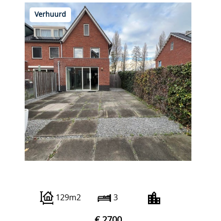
Verhuurd
Strijpesingel 94
129m2
3
€ 2700