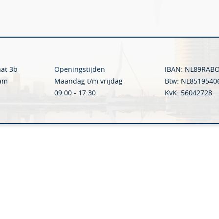
aat 3b
Openingstijden
IBAN: NL89RAB
dam
Maandag t/m vrijdag
Btw: NL8519540
09:00 - 17:30
KvK: 56042728