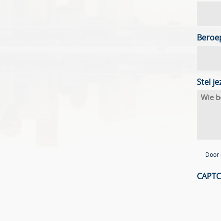
Beroep
Stel je
Door 
CAPT