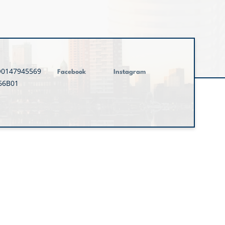
O0147945569
Facebook
Instagram
66B01