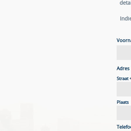
deta
Indi
Voor
Adres
Straat
Plaats
Telef