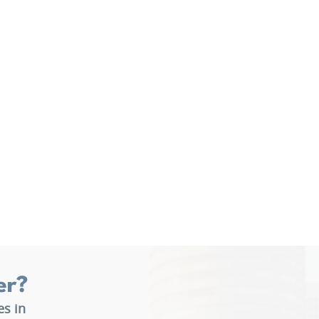
er?
es in