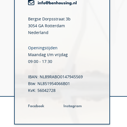
info@benhousing.nl
Bergse Dorpsstraat 3b
3054 GA Rotterdam
Nederland
Openingstijden
Maandag t/m vrijdag
09:00 - 17:30
IBAN: NL89RABO0147945569
Btw: NL851954066B01
KvK: 56042728
Facebook
Instagram