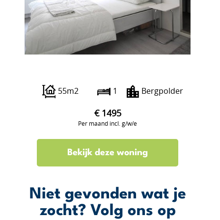
Borgesiusstraat 87 B
55m2
1
Bergpolder
€ 1495
Per maand incl. g/w/e
Bekijk deze woning
Niet gevonden wat je
zocht? Volg ons op