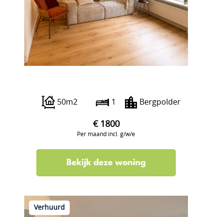
Borgesiusstraat 37 a
50m2
1
Bergpolder
€ 1800
Per maand incl. g/w/e
Bekijk deze woning
Verhuurd