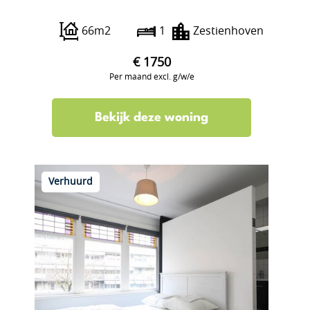
Overschiese Kleiweg 669 D
66m2
1
Zestienhoven
€ 1750
Per maand excl. g/w/e
Bekijk deze woning
Verhuurd