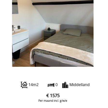
Beukelsdijk 40 A
14m2
0
Middelland
€ 1575
Per maand incl. g/w/e