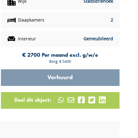
Wijk
Stadsdriehoek
Slaapkamers
2
Interieur
Gemeubileerd
€ 2700
Per maand excl. g/w/e
Borg: € 5400
Verhuurd
Deel dit object: