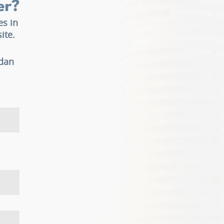
er?
es in
ite.
 dan