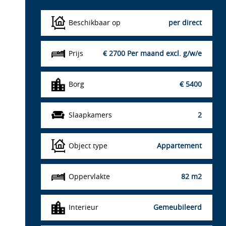
Beschikbaar op
per direct
Prijs
€ 2700
Per maand excl. g/w/e
Borg
€ 5400
Slaapkamers
2
Object type
Appartement
Oppervlakte
82 m2
Interieur
Gemeubileerd