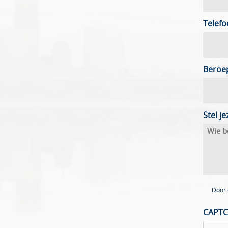
Telef
Beroep
Stel je
Door 
CAPT