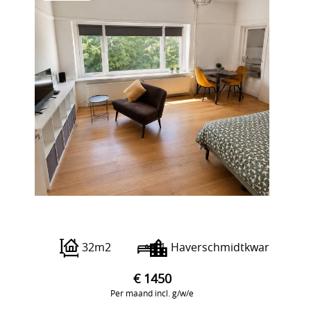
Julianalaan
32m2
1
Haverschmidtkwartier
€ 1450
Per maand incl. g/w/e