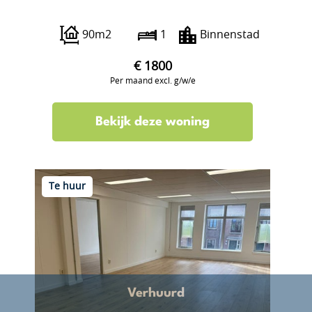
Boterstraat 12
90m2
1
Binnenstad
€ 1800
Per maand excl. g/w/e
Bekijk deze woning
Te huur
Verhuurd