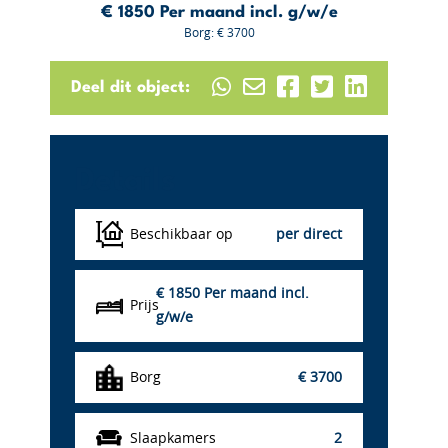
€ 1850
Per maand incl. g/w/e
Borg: € 3700
Deel dit object:
Details
Beschikbaar op
per direct
€ 1850
Per maand incl.
Prijs
g/w/e
Borg
€ 3700
Slaapkamers
2