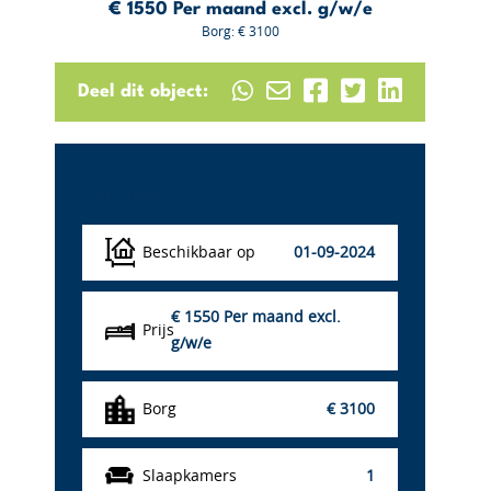
€ 1550
Per maand excl. g/w/e
Borg: € 3100
Deel dit object:
Details
Beschikbaar op
01-09-2024
€ 1550
Per maand excl.
Prijs
g/w/e
Borg
€ 3100
Slaapkamers
1