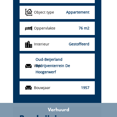
Object type
Appartement
Oppervlakte
76 m2
Interieur
Gestoffeerd
Oud-Beijerland
Wijk
Bedrijventerrein De
Hoogerwerf
Bouwjaar
1957
Verhuurd