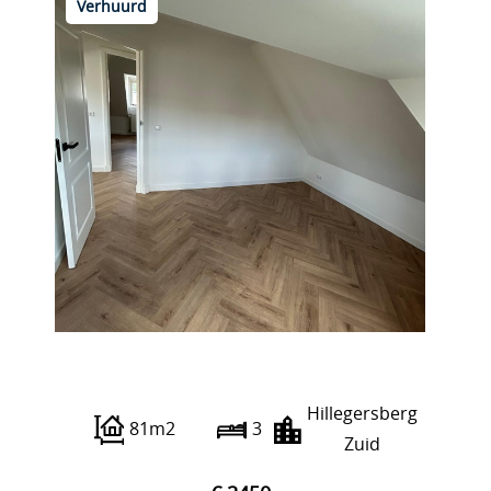
Verhuurd
Heiligerleelaan 24
Hillegersberg
81m2
3
Zuid