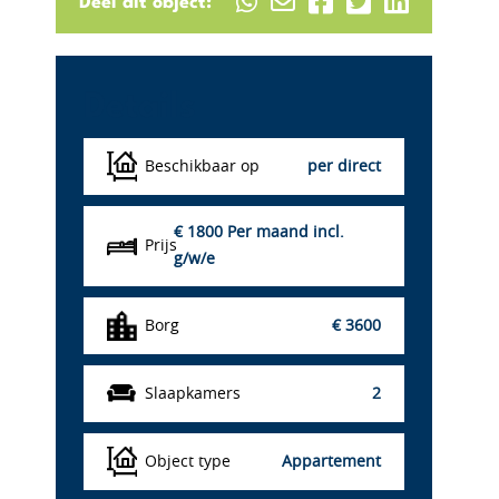
Deel dit object:
Details
Beschikbaar op
per direct
€ 1800
Per maand incl.
Prijs
g/w/e
Borg
€ 3600
Slaapkamers
2
Object type
Appartement