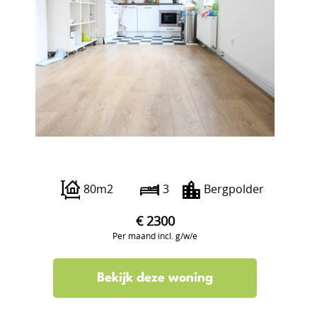
Heemskerkstraat 13 01
80m2
3
Bergpolder
€ 2300
Per maand incl. g/w/e
Bekijk deze woning