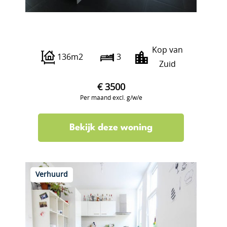
Wilhelminakade 637
Kop van
136m2
3
Zuid
€ 3500
Per maand excl. g/w/e
Bekijk deze woning
Verhuurd