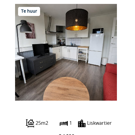
Te huur
Gordelweg 42 B03
25m2
1
Liskwartier