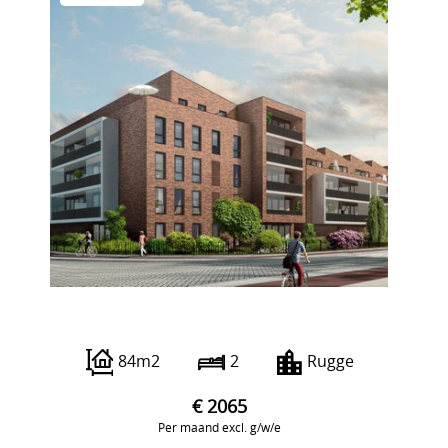
De Rik 26 e42
84m2
2
Rugge
€ 2065
Per maand excl. g/w/e