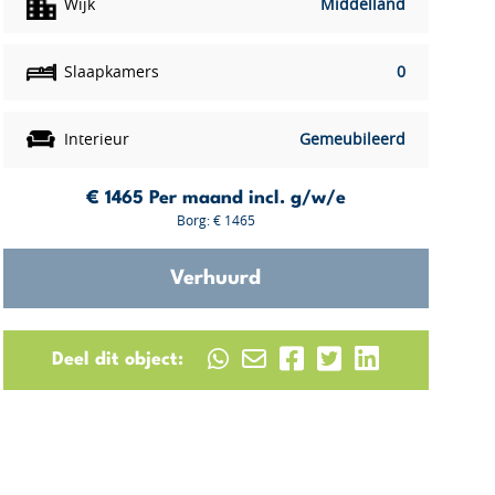
Wijk
Middelland
Slaapkamers
0
Interieur
Gemeubileerd
€ 1465
Per maand incl. g/w/e
Borg: € 1465
Verhuurd
Deel dit object: