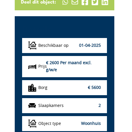
Deel dit object:
Details
Beschikbaar op
01-04-2025
€ 2600
Per maand excl.
Prijs
g/w/e
Borg
€ 5600
Slaapkamers
2
Object type
Woonhuis