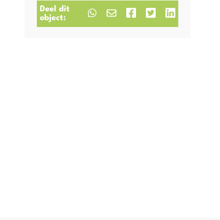
Deel dit
object: