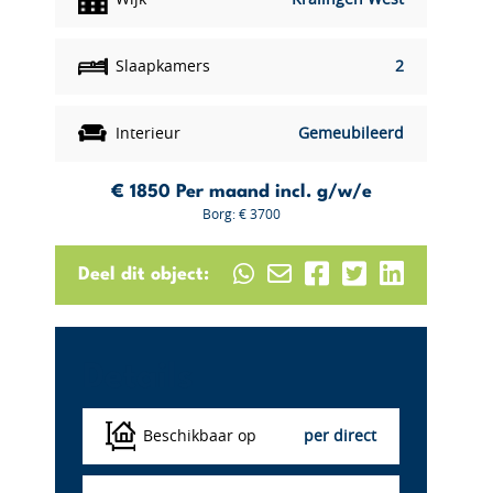
Slaapkamers
2
Interieur
Gemeubileerd
€ 1850
Per maand incl. g/w/e
Borg: € 3700
Deel dit object:
Details
Beschikbaar op
per direct