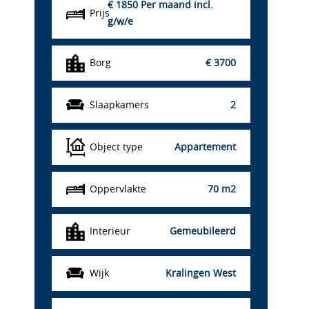
€ 1850
Per maand incl.
Prijs
g/w/e
Borg
€ 3700
Slaapkamers
2
Object type
Appartement
Oppervlakte
70 m2
Interieur
Gemeubileerd
Wijk
Kralingen West